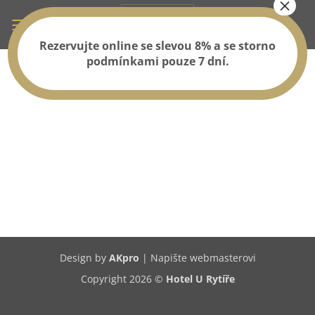
Rezervujte online se slevou 8% a se storno
podmínkami pouze 7 dní.
Design by
AKpro
|
Napište webmasterovi
Copyright 2026 ©
Hotel U Rytíře